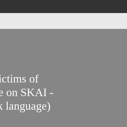
ictims of
e on SKAI -
k language)